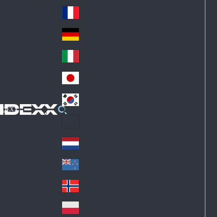
Fin
ark
lan
France
Fra
d
nc
Deutschland
Ge
e
rm
Italia
Ital
an
y
y
日本
Jap
an
대한민국
Ko
IDEXX
rea
Latin America
Lat
in
Netherlands
Ne
A
the
me
New Zealand
Ne
rla
ric
w
Norge
nd
a
No
Ze
s
rw
ala
Polska