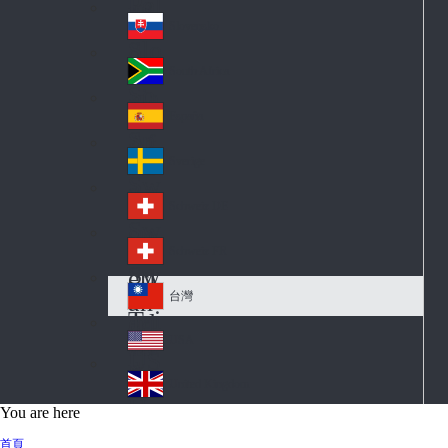
Pol
ay
nd
an
Slovensko
Slo
d
va
South Africa
So
kia
uth
España
Sp
Af
ain
ric
Sverige
Sw
a
ed
Schweiz DE
Sw
en
itz
Schweiz FR
Sw
erl
itz
an
台灣
Tai
erl
d
wa
an
USA
US
n
d
A
United Kingdom
Un
You are here
ite
首頁