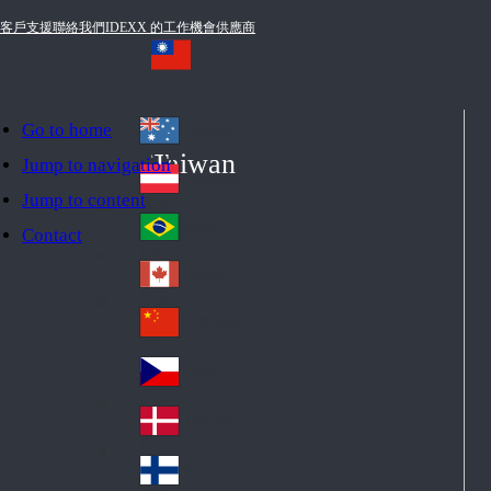
客戶支援
聯絡我們
IDEXX 的工作機會
供應商
Go to home
Australia
Au
Taiwan
Jump to navigation
str
Österreich
Jump to content
Au
ali
stri
a
Brazil
Contact
Br
a
azi
Canada
Ca
l
na
中国大陆
Ch
da
ina
Česko
Cz
ec
Danmark
De
h
nm
Suomi