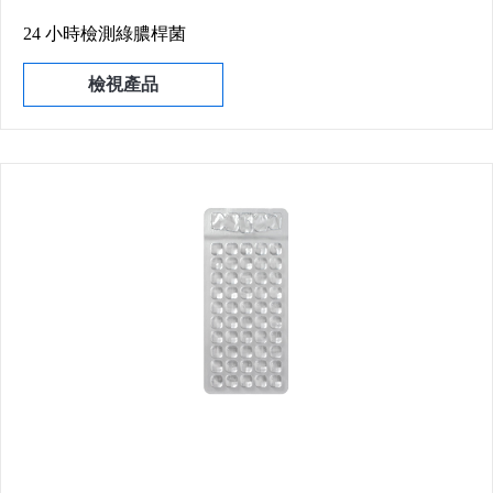
24 小時檢測綠膿桿菌
檢視產品