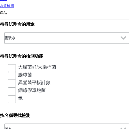
d
水質檢測
Ki
產品
ng
do
待尋試劑盒的用途
m
待尋試劑盒的檢測功能
大腸菌群/大腸桿菌
腸球菌
異營菌平板計數
銅綠假單胞菌
氯
按名稱尋找檢測