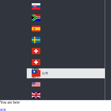
Pol
ay
nd
an
Slovensko
Slo
d
va
South Africa
So
kia
uth
España
Sp
Af
ain
ric
Sverige
Sw
a
ed
Schweiz DE
Sw
en
itz
Schweiz FR
Sw
erl
itz
an
台灣
Tai
erl
d
wa
an
USA
US
n
d
A
United Kingdom
Un
You are here
ite
首頁