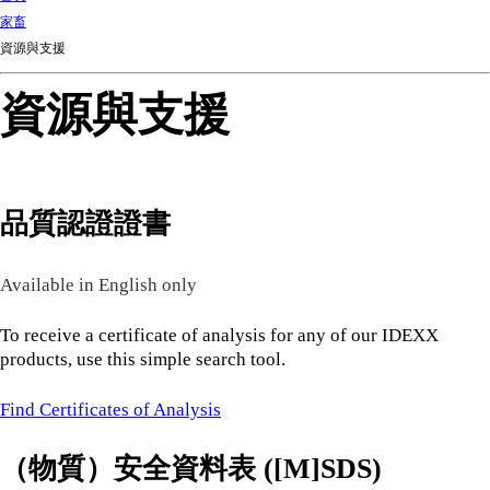
d
家畜
Ki
資源與支援
ng
do
資源與支援
m
品質認證證書
Available in English only
To receive a certificate of analysis for any of our IDEXX
products, use this simple search tool.
Find Certificates of Analysis
（物質）安全資料表 ([M]SDS)