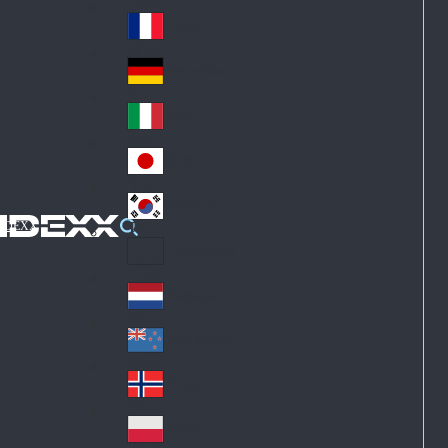
Fin
ark
lan
France
Fra
d
nc
Deutschland
Ge
e
rm
Italia
Ital
an
y
y
日本
Jap
an
대한민국
Ko
IDEXX
rea
Latin America
Lat
in
Netherlands
Ne
A
the
me
New Zealand
Ne
rla
ric
w
Norge
nd
a
No
Ze
s
rw
ala
Polska