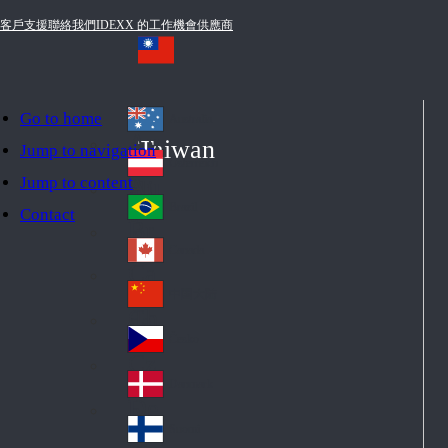
客戶支援
聯絡我們
IDEXX 的工作機會
供應商
Go to home
Australia
Au
Taiwan
Jump to navigation
str
Österreich
Jump to content
Au
ali
stri
a
Brazil
Contact
Br
a
azi
Canada
Ca
l
na
中国大陆
Ch
da
ina
Česko
Cz
ec
Danmark
De
h
nm
Suomi