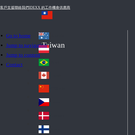
客戶支援
聯絡我們
IDEXX 的工作機會
供應商
Go to home
Australia
Au
Taiwan
Jump to navigation
str
Österreich
Jump to content
Au
ali
stri
a
Brazil
Contact
Br
a
azi
Canada
Ca
l
na
中国大陆
Ch
da
ina
Česko
Cz
ec
Danmark
De
h
nm
Suomi