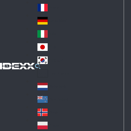
Fin
ark
lan
France
Fra
d
nc
Deutschland
Ge
e
rm
Italia
Ital
an
y
y
日本
Jap
an
대한민국
Ko
IDEXX
rea
Latin America
Lat
in
Netherlands
Ne
A
the
me
New Zealand
Ne
rla
ric
w
Norge
nd
a
No
Ze
s
rw
ala
Polska