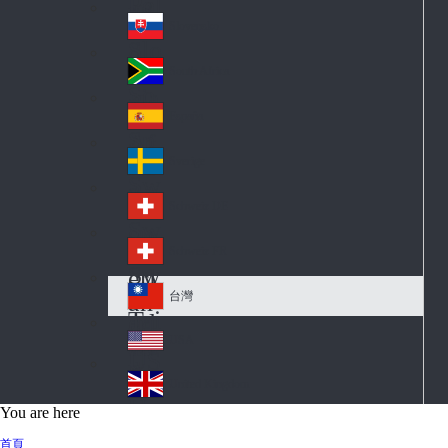
Pol
ay
nd
an
Slovensko
Slo
d
va
South Africa
So
kia
uth
España
Sp
Af
ain
ric
Sverige
Sw
a
ed
Schweiz DE
Sw
en
itz
Schweiz FR
Sw
erl
itz
an
台灣
Tai
erl
d
wa
an
USA
US
n
d
A
United Kingdom
Un
You are here
ite
首頁