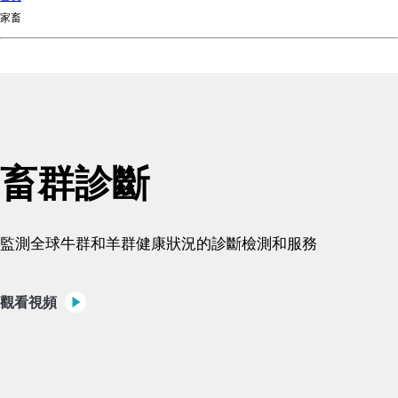
d
家畜
Ki
ng
do
m
畜群診斷
監測全球牛群和羊群健康狀況的診斷檢測和服務
觀看視頻