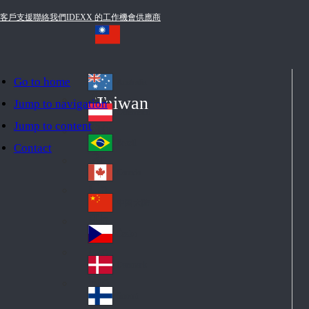
客戶支援
聯絡我們
IDEXX 的工作機會
供應商
Go to home
Australia
Au
Taiwan
Jump to navigation
str
Österreich
Jump to content
Au
ali
stri
a
Brazil
Contact
Br
a
azi
Canada
Ca
l
na
中国大陆
Ch
da
ina
Česko
Cz
ec
Danmark
De
h
nm
Suomi