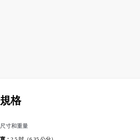
規格
尺寸和重量
寬：
2.5 吋（6.35 公分）