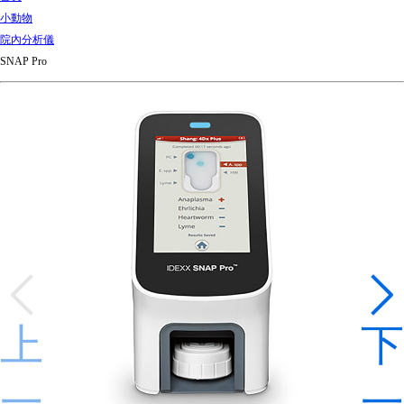
d
小動物
Ki
院內分析儀
ng
SNAP Pro
do
m
上
下
一
一