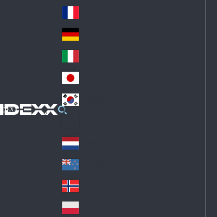
Fin
ark
lan
France
Fra
d
nc
Deutschland
Ge
e
rm
Italia
Ital
an
y
y
日本
Jap
an
대한민국
Ko
IDEXX
rea
Latin America
Lat
in
Netherlands
Ne
A
the
me
New Zealand
Ne
rla
ric
w
Norge
nd
a
No
Ze
s
rw
ala
Polska