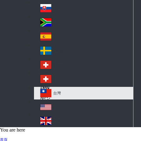
Pol
ay
nd
an
Slovensko
Slo
d
va
South Africa
So
kia
uth
España
Sp
Af
ain
ric
Sverige
Sw
a
ed
Schweiz DE
Sw
en
itz
Schweiz FR
Sw
erl
itz
an
台灣
Tai
erl
d
wa
an
USA
US
n
d
A
United Kingdom
Un
You are here
ite
首頁