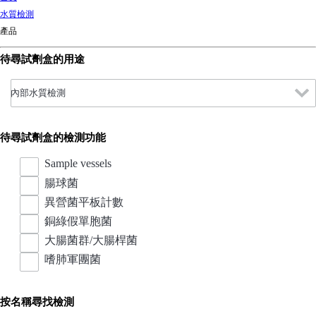
d
水質檢測
Ki
產品
ng
do
待尋試劑盒的用途
m
待尋試劑盒的檢測功能
Sample vessels
腸球菌
異營菌平板計數
銅綠假單胞菌
大腸菌群/大腸桿菌
嗜肺軍團菌
按名稱尋找檢測