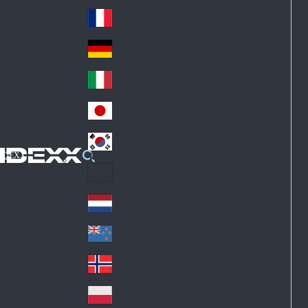
Fin
ark
lan
France
Fra
d
nc
Deutschland
Ge
e
rm
Italia
Ital
an
y
y
日本
Jap
an
대한민국
Ko
IDEXX
rea
Latin America
Lat
in
Netherlands
Ne
A
the
me
New Zealand
Ne
rla
ric
w
Norge
nd
a
No
Ze
s
rw
ala
Polska