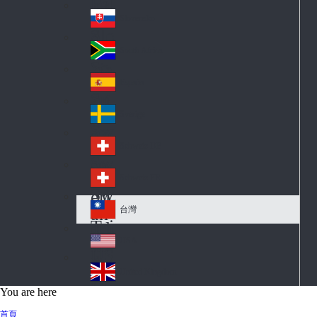
Pol
ay
nd
an
Slovensko
Slo
d
va
South Africa
So
kia
uth
España
Sp
Af
ain
ric
Sverige
Sw
a
ed
Schweiz DE
Sw
en
itz
Schweiz FR
Sw
erl
itz
an
台灣
Tai
erl
d
wa
an
USA
US
n
d
A
United Kingdom
Un
You are here
ite
首頁