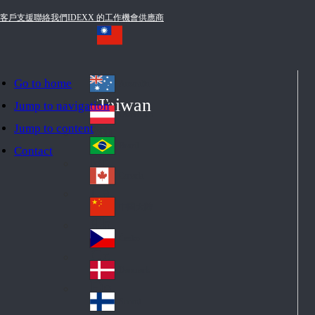
客戶支援
聯絡我們
IDEXX 的工作機會
供應商
Go to home
Australia
Au
Taiwan
Jump to navigation
str
Österreich
Jump to content
Au
ali
stri
a
Brazil
Contact
Br
a
azi
Canada
Ca
l
na
中国大陆
Ch
da
ina
Česko
Cz
ec
Danmark
De
h
nm
Suomi