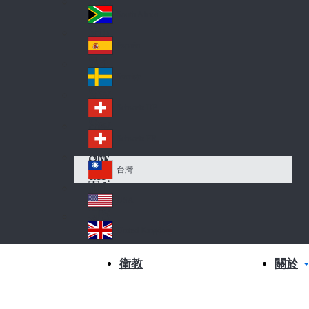
Slo
d
va
South Africa
So
kia
uth
España
Sp
Af
ain
ric
Sverige
Sw
a
ed
Schweiz DE
Sw
en
itz
Schweiz FR
Sw
erl
itz
an
台灣
Tai
erl
d
wa
an
USA
US
n
d
A
United Kingdom
Un
ite
關於
衛教
d
Ki