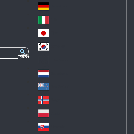
Fra
d
nc
Deutschland
Ge
e
rm
Italia
Ital
an
y
y
日本
Jap
an
대한민국
Ko
搜尋
rea
Latin America
Lat
in
Netherlands
Ne
A
the
me
New Zealand
Ne
rla
ric
w
Norge
nd
a
No
Ze
s
rw
ala
Polska
Pol
ay
nd
an
Slovensko