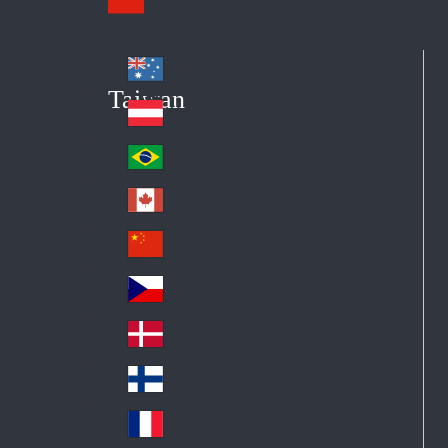
Australia
Au
Taiwan
str
Österreich
Au
ali
stri
a
Brazil
Br
a
azi
Canada
Ca
l
na
中国大陆
Ch
da
ina
Česko
Cz
ec
Danmark
De
h
nm
Suomi
Fin
ark
lan
France