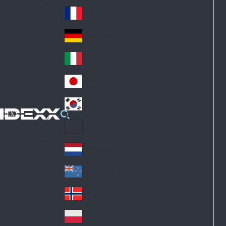
Fin
ark
lan
France
Fra
d
nc
Deutschland
Ge
e
rm
Italia
Ital
an
y
y
日本
Jap
an
대한민국
Ko
IDEXX
rea
Latin America
Lat
in
Netherlands
Ne
A
the
me
New Zealand
Ne
rla
ric
w
Norge
nd
a
No
Ze
s
rw
ala
Polska