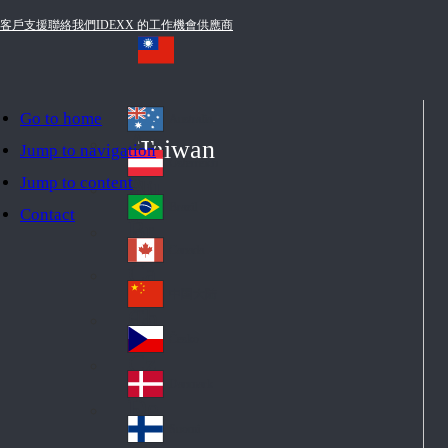
客戶支援
聯絡我們
IDEXX 的工作機會
供應商
Go to home
Australia
Au
Taiwan
Jump to navigation
str
Österreich
Jump to content
Au
ali
stri
a
Brazil
Contact
Br
a
azi
Canada
Ca
l
na
中国大陆
Ch
da
ina
Česko
Cz
ec
Danmark
De
h
nm
Suomi