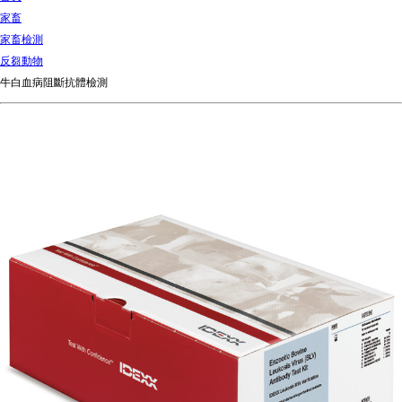
d
家畜
Ki
家畜檢測
ng
反芻動物
do
牛白血病阻斷抗體檢測
m