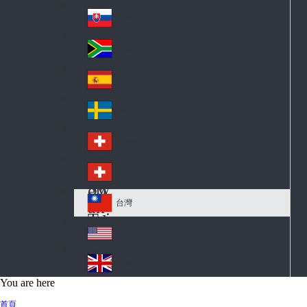
Pol
ay
nd
an
Slovensko
Slo
d
va
South Africa
So
kia
uth
España
Sp
Af
ain
ric
Sverige
Sw
a
ed
Schweiz DE
Sw
en
itz
Schweiz FR
Sw
erl
itz
an
台灣
Tai
erl
d
wa
an
USA
US
n
d
A
United Kingdom
Un
You are here
ite
首頁