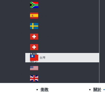
Slo
d
va
South Africa
So
kia
uth
España
Sp
Af
ain
ric
Sverige
Sw
a
ed
Schweiz DE
Sw
en
itz
Schweiz FR
Sw
erl
itz
an
台灣
Tai
erl
d
wa
an
USA
US
n
d
A
United Kingdom
Un
ite
關於
衛教
d
Ki