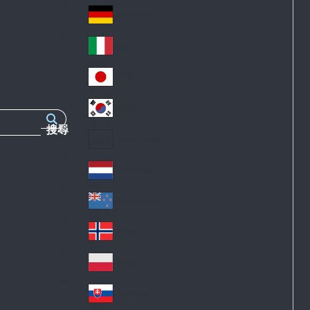
Fra
d
nc
Deutschland
Ge
e
rm
Italia
Ital
an
y
y
日本
Jap
an
대한민국
Ko
搜尋
rea
Latin America
Lat
in
Netherlands
Ne
A
the
me
New Zealand
Ne
rla
ric
w
Norge
nd
a
No
Ze
s
rw
ala
Polska
Pol
ay
nd
an
Slovensko