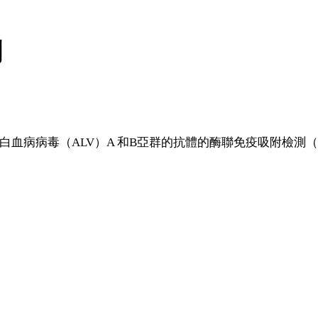
測
白血病病毒（ALV）A 和B亞群的抗體的酶聯免疫吸附檢測（E