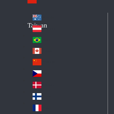
Australia
Au
Taiwan
str
Österreich
Au
ali
stri
a
Brazil
Br
a
azi
Canada
Ca
l
na
中国大陆
Ch
da
ina
Česko
Cz
ec
Danmark
De
h
nm
Suomi
Fin
ark
lan
France