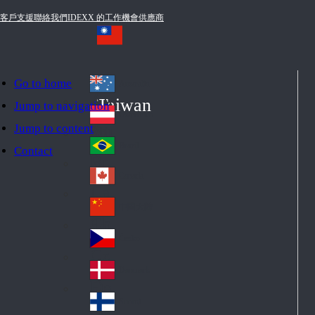
客戶支援
聯絡我們
IDEXX 的工作機會
供應商
Go to home
Australia
Au
Taiwan
Jump to navigation
str
Österreich
Jump to content
Au
ali
stri
a
Brazil
Contact
Br
a
azi
Canada
Ca
l
na
中国大陆
Ch
da
ina
Česko
Cz
ec
Danmark
De
h
nm
Suomi