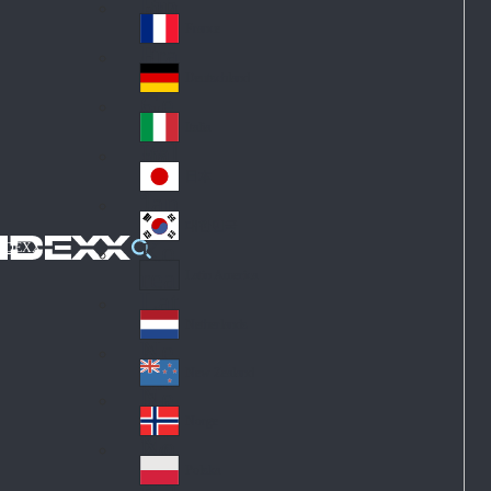
Fin
ark
lan
France
Fra
d
nc
Deutschland
Ge
e
rm
Italia
Ital
an
y
y
日本
Jap
an
대한민국
Ko
IDEXX
rea
Latin America
Lat
in
Netherlands
Ne
A
the
me
New Zealand
Ne
rla
ric
w
Norge
nd
a
No
Ze
s
rw
ala
Polska