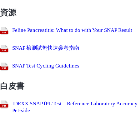
資源
Feline Pancreatitis: What to do with Your SNAP Result
SNAP 檢測試劑快速參考指南
SNAP Test Cycling Guidelines
白皮書
IDEXX SNAP fPL Test—Reference Laboratory Accuracy
Pet-side