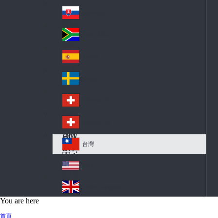
Pol
ay
nd
an
Slovensko
Slo
d
va
South Africa
So
kia
uth
España
Sp
Af
ain
ric
Sverige
Sw
a
ed
Schweiz DE
Sw
en
itz
Schweiz FR
Sw
erl
itz
an
台灣
Tai
erl
d
wa
an
USA
US
n
d
A
United Kingdom
Un
You are here
ite
首頁