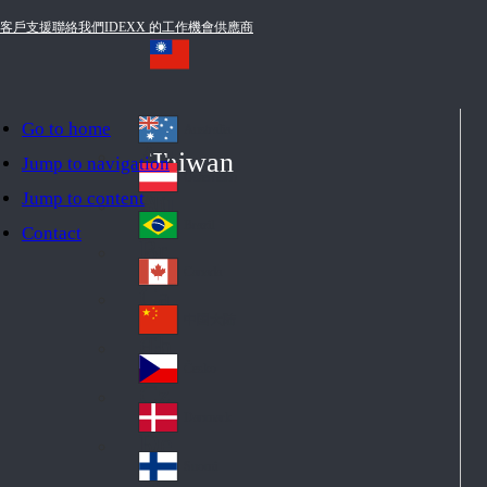
客戶支援
聯絡我們
IDEXX 的工作機會
供應商
Go to home
Australia
Au
Taiwan
Jump to navigation
str
Österreich
Jump to content
Au
ali
stri
a
Brazil
Contact
Br
a
azi
Canada
Ca
l
na
中国大陆
Ch
da
ina
Česko
Cz
ec
Danmark
De
h
nm
Suomi