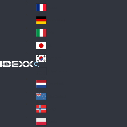
Fin
ark
lan
France
Fra
d
nc
Deutschland
Ge
e
rm
Italia
Ital
an
y
y
日本
Jap
an
대한민국
Ko
IDEXX
rea
Latin America
Lat
in
Netherlands
Ne
A
the
me
New Zealand
Ne
rla
ric
w
Norge
nd
a
No
Ze
s
rw
ala
Polska