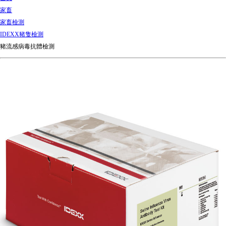
d
家畜
Ki
家畜檢測
ng
IDEXX豬隻檢測
do
豬流感病毒抗體檢測
m