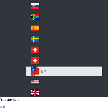
Pol
ay
nd
an
Slovensko
Slo
d
va
South Africa
So
kia
uth
España
Sp
Af
ain
ric
Sverige
Sw
a
ed
Schweiz DE
Sw
en
itz
Schweiz FR
Sw
erl
itz
an
台灣
Tai
erl
d
wa
an
USA
US
n
d
A
United Kingdom
Un
You are here
ite
首頁