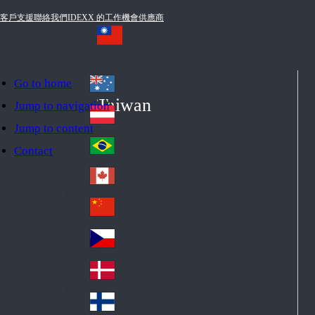
客戶支援
聯絡我們
IDEXX 的工作機會
供應商
Go to home
Australia
Au
Taiwan
Jump to navigation
str
Österreich
Jump to content
Au
ali
stri
a
Brazil
Contact
Br
a
azi
Canada
Ca
l
na
中国大陆
Ch
da
ina
Česko
Cz
ec
Danmark
De
h
nm
Suomi