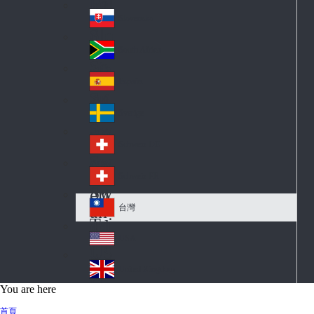
Pol
ay
nd
an
Slovensko
Slo
d
va
South Africa
So
kia
uth
España
Sp
Af
ain
ric
Sverige
Sw
a
ed
Schweiz DE
Sw
en
itz
Schweiz FR
Sw
erl
itz
an
台灣
Tai
erl
d
wa
an
USA
US
n
d
A
United Kingdom
Un
You are here
ite
首頁