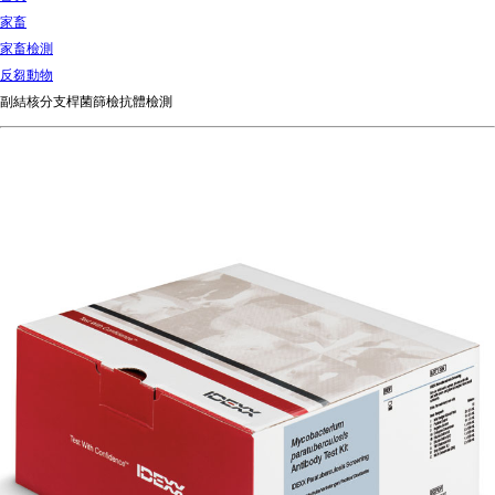
d
家畜
Ki
家畜檢測
ng
反芻動物
do
副結核分支桿菌篩檢抗體檢測
m