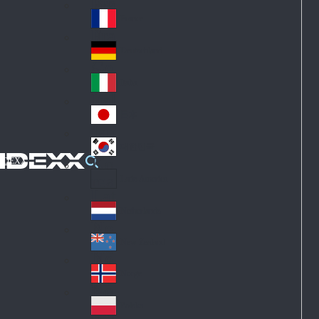
Fin
ark
lan
France
Fra
d
nc
Deutschland
Ge
e
rm
Italia
Ital
an
y
y
日本
Jap
an
대한민국
Ko
IDEXX
rea
Latin America
Lat
in
Netherlands
Ne
A
the
me
New Zealand
Ne
rla
ric
w
Norge
nd
a
No
Ze
s
rw
ala
Polska