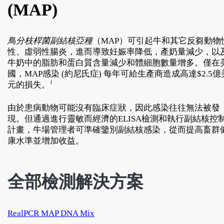
(MAP)
鳥分枝桿菌
副結核亞種
（MAP）可引起牛和其它反芻動物
性、虛弱性腸炎，進而導致妊娠率降低，產奶量減少，以
牛奶中的脂肪和蛋白質含量減少和體細胞數量增多。僅在
國，MAP感染 (約尼氏症) 每年可給生產商造成高達$2.5億
元的損失。
1
由於患病動物可能沒有臨床症狀，因此感染往往無法被發
現。但通過進行靈敏而經濟的ELISA檢測和執行副結核控
計畫，牛場管理者可準確鑒別副結核感染，從而提高畜群
康水準並增加收益。
全部檢測解決方案
RealPCR MAP DNA Mix