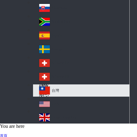
Pol
ay
nd
an
Slovensko
Slo
d
va
South Africa
So
kia
uth
España
Sp
Af
ain
ric
Sverige
Sw
a
ed
Schweiz DE
Sw
en
itz
Schweiz FR
Sw
erl
itz
an
台灣
Tai
erl
d
wa
an
USA
US
n
d
A
United Kingdom
Un
You are here
ite
首頁