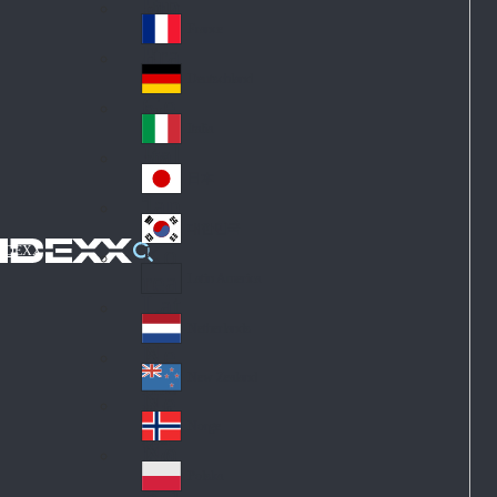
Fin
ark
lan
France
Fra
d
nc
Deutschland
Ge
e
rm
Italia
Ital
an
y
y
日本
Jap
an
대한민국
Ko
IDEXX
rea
Latin America
Lat
in
Netherlands
Ne
A
the
me
New Zealand
Ne
rla
ric
w
Norge
nd
a
No
Ze
s
rw
ala
Polska