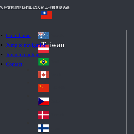
客戶支援
聯絡我們
IDEXX 的工作機會
供應商
Go to home
Australia
Au
Taiwan
Jump to navigation
str
Österreich
Jump to content
Au
ali
stri
a
Brazil
Contact
Br
a
azi
Canada
Ca
l
na
中国大陆
Ch
da
ina
Česko
Cz
ec
Danmark
De
h
nm
Suomi