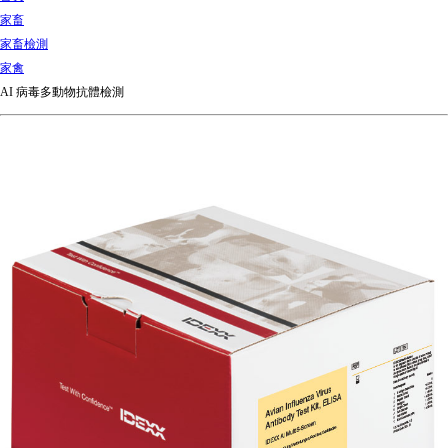
d
家畜
Ki
家畜檢測
ng
家禽
do
AI 病毒多動物抗體檢測
m