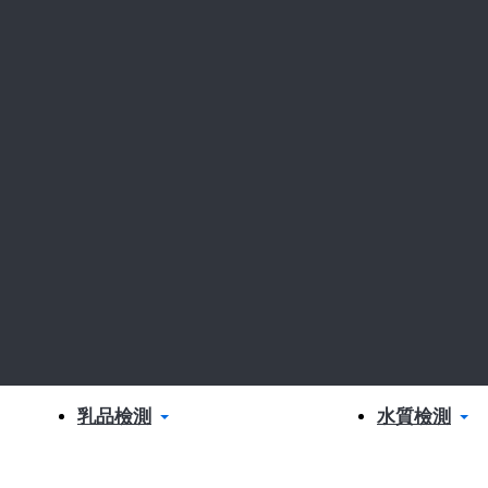
乳品檢測
水質檢測