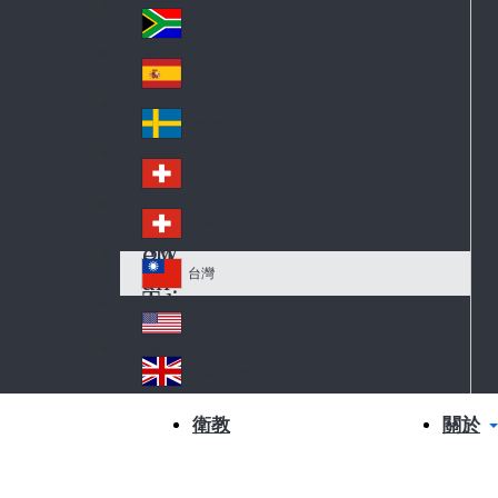
Slo
d
va
South Africa
So
kia
uth
España
Sp
Af
ain
ric
Sverige
Sw
a
ed
Schweiz DE
Sw
en
itz
Schweiz FR
Sw
erl
itz
an
台灣
Tai
erl
d
wa
an
USA
US
n
d
A
United Kingdom
Un
ite
關於
衛教
d
Ki