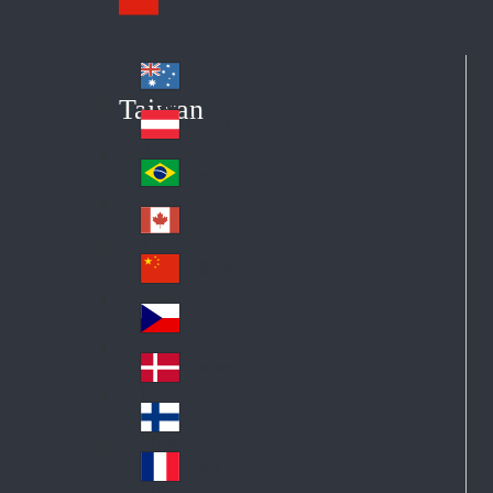
Australia
Au
Taiwan
str
Österreich
Au
ali
stri
a
Brazil
Br
a
azi
Canada
Ca
l
na
中国大陆
Ch
da
ina
Česko
Cz
ec
Danmark
De
h
nm
Suomi
Fin
ark
lan
France