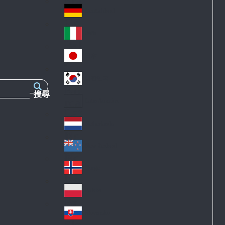
Fra
d
nc
Deutschland
Ge
e
rm
Italia
Ital
an
y
y
日本
Jap
an
대한민국
Ko
搜尋
rea
Latin America
Lat
in
Netherlands
Ne
A
the
me
New Zealand
Ne
rla
ric
w
Norge
nd
a
No
Ze
s
rw
ala
Polska
Pol
ay
nd
an
Slovensko