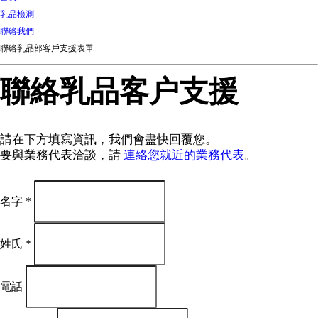
d
乳品檢測
Ki
聯絡我們
ng
聯絡乳品部客戶支援表單
do
m
聯絡乳品客户支援
請在下方填寫資訊，我們會盡快回覆您。
要與業務代表洽談，請
連絡您就近的業務代表
。
名字
*
姓氏
*
電話