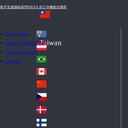
客戶支援
聯絡我們
IDEXX 的工作機會
供應商
Go to home
Australia
Au
Taiwan
Jump to navigation
str
Österreich
Jump to content
Au
ali
stri
a
Brazil
Contact
Br
a
azi
Canada
Ca
l
na
中国大陆
Ch
da
ina
Česko
Cz
ec
Danmark
De
h
nm
Suomi