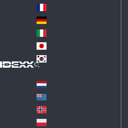
Fin
ark
lan
France
Fra
d
nc
Deutschland
Ge
e
rm
Italia
Ital
an
y
y
日本
Jap
an
대한민국
Ko
IDEXX
rea
Latin America
Lat
in
Netherlands
Ne
A
the
me
New Zealand
Ne
rla
ric
w
Norge
nd
a
No
Ze
s
rw
ala
Polska