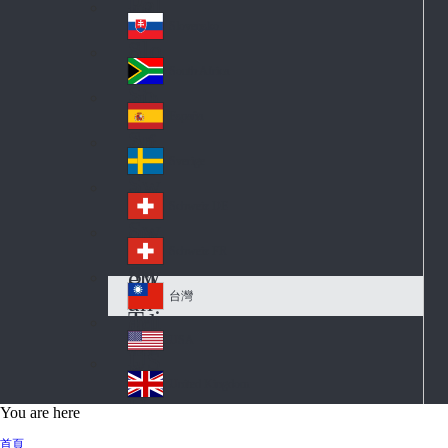
Pol
ay
nd
an
Slovensko
Slo
d
va
South Africa
So
kia
uth
España
Sp
Af
ain
ric
Sverige
Sw
a
ed
Schweiz DE
Sw
en
itz
Schweiz FR
Sw
erl
itz
an
台灣
Tai
erl
d
wa
an
USA
US
n
d
A
United Kingdom
Un
You are here
ite
首頁