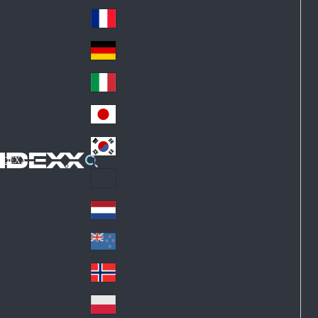
Fin
ark
lan
France
Fra
d
nc
Deutschland
Ge
e
rm
Italia
Ital
an
y
y
日本
Jap
an
대한민국
Ko
IDEXX
rea
Latin America
Lat
in
Netherlands
Ne
A
the
me
New Zealand
Ne
rla
ric
w
Norge
nd
a
No
Ze
s
rw
ala
Polska