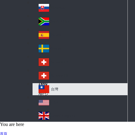
Pol
ay
nd
an
Slovensko
Slo
d
va
South Africa
So
kia
uth
España
Sp
Af
ain
ric
Sverige
Sw
a
ed
Schweiz DE
Sw
en
itz
Schweiz FR
Sw
erl
itz
an
台灣
Tai
erl
d
wa
an
USA
US
n
d
A
United Kingdom
Un
You are here
ite
首頁