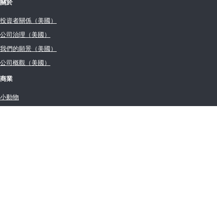
關於
投資者關係（美國）
公司治理（美國）
我們的願景（美國）
公司概觀（美國）
商業
小動物
家畜
乳品檢測
水質檢測解決方案
聯絡我們
全球據點
使用條款（美國）
銷售條款（美國）
愛德士全球隱私權政策