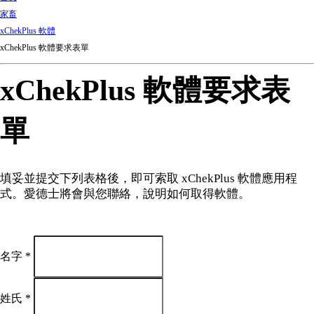
d
家畜
Ki
xChekPlus 軟體
ng
xChekPlus 軟體要求表單
do
m
xChekPlus 軟體要求表
單
填妥並提交下列表格後，即可索取 xChekPlus 軟體應用程
式。愛德士將會與您聯絡，說明如何取得軟體。
名字
*
姓氏
*