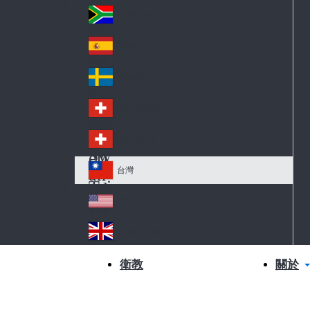
Slo
d
va
South Africa
So
kia
uth
España
Sp
Af
ain
ric
Sverige
Sw
a
ed
Schweiz DE
Sw
en
itz
Schweiz FR
Sw
erl
itz
an
台灣
Tai
erl
d
wa
an
USA
US
n
d
A
United Kingdom
Un
ite
關於
衛教
d
Ki