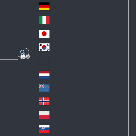
Fra
d
nc
Deutschland
Ge
e
rm
Italia
Ital
an
y
y
日本
Jap
an
대한민국
Ko
搜尋
rea
Latin America
Lat
in
Netherlands
Ne
A
the
me
New Zealand
Ne
rla
ric
w
Norge
nd
a
No
Ze
s
rw
ala
Polska
Pol
ay
nd
an
Slovensko