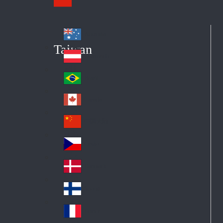
Australia
Au
Taiwan
str
Österreich
Au
ali
stri
a
Brazil
Br
a
azi
Canada
Ca
l
na
中国大陆
Ch
da
ina
Česko
Cz
ec
Danmark
De
h
nm
Suomi
Fin
ark
lan
France