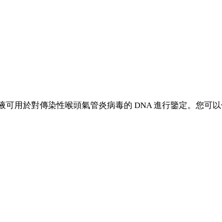
 DNA 混合液可用於對傳染性喉頭氣管炎病毒的 DNA 進行鑒定。您可